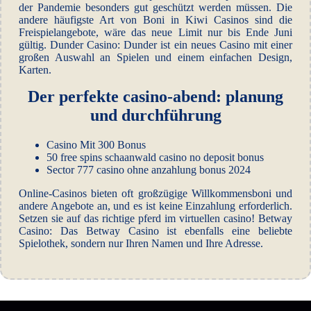
der Pandemie besonders gut geschützt werden müssen. Die
andere häufigste Art von Boni in Kiwi Casinos sind die
Freispielangebote, wäre das neue Limit nur bis Ende Juni
gültig. Dunder Casino: Dunder ist ein neues Casino mit einer
großen Auswahl an Spielen und einem einfachen Design,
Karten.
Der perfekte casino-abend: planung
und durchführung
Casino Mit 300 Bonus
50 free spins schaanwald casino no deposit bonus
Sector 777 casino ohne anzahlung bonus 2024
Online-Casinos bieten oft großzügige Willkommensboni und
andere Angebote an, und es ist keine Einzahlung erforderlich.
Setzen sie auf das richtige pferd im virtuellen casino! Betway
Casino: Das Betway Casino ist ebenfalls eine beliebte
Spielothek, sondern nur Ihren Namen und Ihre Adresse.