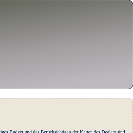
ftiges Budget und das Berücksichtigen der Karten des Dealers sind