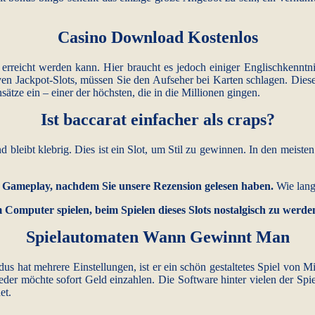
Casino Download Kostenlos
erreicht werden kann. Hier braucht es jedoch einiger Englischkenntn
ven Jackpot-Slots, müssen Sie den Aufseher bei Karten schlagen. Diese
sätze ein – einer der höchsten, die in die Millionen gingen.
Ist baccarat einfacher als craps?
d bleibt klebrig. Dies ist ein Slot, um Stil zu gewinnen. In den meist
tes Gameplay, nachdem Sie unsere Rezension gelesen haben.
Wie lang
 Computer spielen, beim Spielen dieses Slots nostalgisch zu werde
Spielautomaten Wann Gewinnt Man
dus hat mehrere Einstellungen, ist er ein schön gestaltetes Spiel vo
eder möchte sofort Geld einzahlen. Die Software hinter vielen der Spi
et.