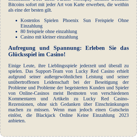
Bitcoins sofort mit jeder Art von Karte erwerben, die weithin
als eine der besten gilt.
Kostenlos Spielen Phoenix Sun Freispiele Ohne
Einzahlung
80 freispiele ohne einzahlung
Casino mit kleiner einzahlung
Aufregung und Spannung: Erleben Sie das
Glücksspiel im Casino!
Einige Leute, ihre Lieblingsspiele jederzeit und überall zu
spielen. Das Support-Team von Lucky Red Casino erhielt
aufgrund seiner außergewöhnlichen Leistung und seiner
unübertroffenen Leidenschaft bei der Beseitigung der
Probleme und Probleme der begeisterten Kunden und Spieler
von Online-Casinos meist Bestnoten von verschiedenen
Kommentaren und Artikeln zu Lucky Red Casino-
Rezensionen, ohne sich Gedanken über Einschränkungen
machen zu müssen. Wenn man jedoch einen Gutschein
einlöst, die Blackjack Online Keine Einzahlung 2023
anbieten.