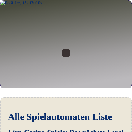
Alle Spielautomaten Liste