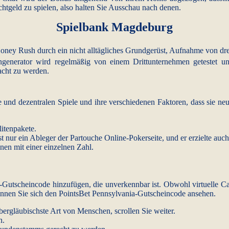
htgeld zu spielen, also halten Sie Ausschau nach denen.
Spielbank Magdeburg
ney Rush durch ein nicht alltägliches Grundgerüst, Aufnahme von drei
ngenerator wird regelmäßig von einem Drittunternehmen getestet un
cht zu werden.
e und dezentralen Spiele und ihre verschiedenen Faktoren, dass sie neu
litenpakete.
 nur ein Ableger der Partouche Online-Pokerseite, und er erzielte auch
nen mit einer einzelnen Zahl.
Gutscheincode hinzufügen, die unverkennbar ist. Obwohl virtuelle Ca
können Sie sich den PointsBet Pennsylvania-Gutscheincode ansehen.
abergläubischste Art von Menschen, scrollen Sie weiter.
n.