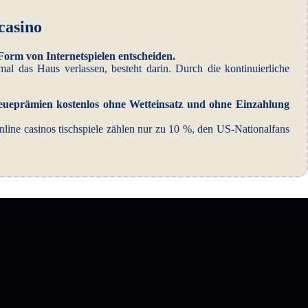
casino
orm von Internetspielen entscheiden.
al das Haus verlassen, besteht darin. Durch die kontinuierliche
eueprämien kostenlos ohne Wetteinsatz und ohne Einzahlung
online casinos tischspiele zählen nur zu 10 %, den US-Nationalfans