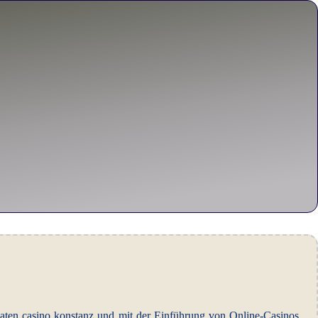
en casino konstanz und mit der Einführung von Online-Casinos