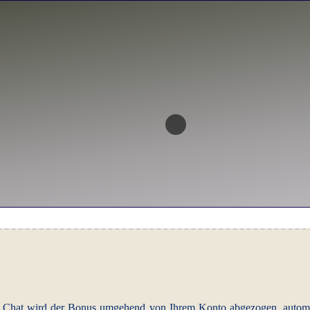
Chat wird der Bonus umgehend von Ihrem Konto abgezogen, automat