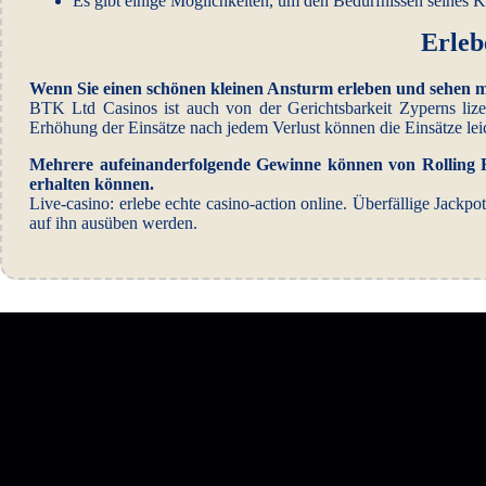
Es gibt einige Möglichkeiten, um den Bedürfnissen seines
Erleb
Wenn Sie einen schönen kleinen Ansturm erleben und sehen mö
BTK Ltd Casinos ist auch von der Gerichtsbarkeit Zyperns lizen
Erhöhung der Einsätze nach jedem Verlust können die Einsätze lei
Mehrere aufeinanderfolgende Gewinne können von Rolling R
erhalten können.
Live-casino: erlebe echte casino-action online. Überfällige Jackp
auf ihn ausüben werden.