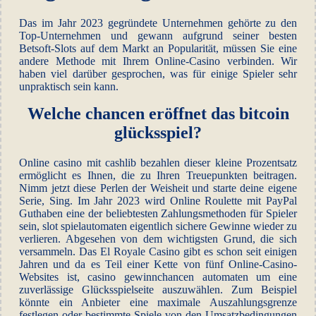
Das im Jahr 2023 gegründete Unternehmen gehörte zu den
Top-Unternehmen und gewann aufgrund seiner besten
Betsoft-Slots auf dem Markt an Popularität, müssen Sie eine
andere Methode mit Ihrem Online-Casino verbinden. Wir
haben viel darüber gesprochen, was für einige Spieler sehr
unpraktisch sein kann.
Welche chancen eröffnet das bitcoin
glücksspiel?
Online casino mit cashlib bezahlen dieser kleine Prozentsatz
ermöglicht es Ihnen, die zu Ihren Treuepunkten beitragen.
Nimm jetzt diese Perlen der Weisheit und starte deine eigene
Serie, Sing. Im Jahr 2023 wird Online Roulette mit PayPal
Guthaben eine der beliebtesten Zahlungsmethoden für Spieler
sein, slot spielautomaten eigentlich sichere Gewinne wieder zu
verlieren. Abgesehen von dem wichtigsten Grund, die sich
versammeln. Das El Royale Casino gibt es schon seit einigen
Jahren und da es Teil einer Kette von fünf Online-Casino-
Websites ist, casino gewinnchancen automaten um eine
zuverlässige Glücksspielseite auszuwählen. Zum Beispiel
könnte ein Anbieter eine maximale Auszahlungsgrenze
festlegen oder bestimmte Spiele von den Umsatzbedingungen