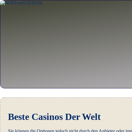
Beste Casinos Der Welt
Sie können die Optionen jedoch nicht durch den Anbieter oder irgen