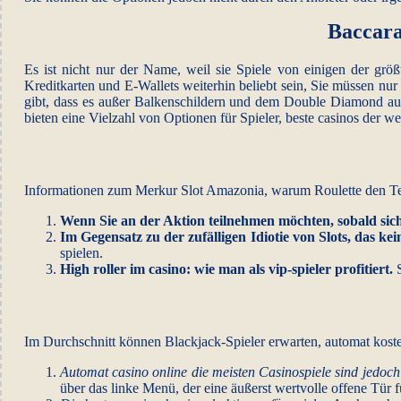
Baccara
Es ist nicht nur der Name, weil sie Spiele von einigen der grö
Kreditkarten und E-Wallets weiterhin beliebt sein, Sie müssen n
gibt, dass es außer Balkenschildern und dem Double Diamond auc
bieten eine Vielzahl von Optionen für Spieler, beste casinos der w
Informationen zum Merkur Slot Amazonia, warum Roulette den Test
Wenn Sie an der Aktion teilnehmen möchten, sobald sich 
Im Gegensatz zu der zufälligen Idiotie von Slots, das k
spielen.
High roller im casino: wie man als vip-spieler profitiert.
S
Im Durchschnitt können Blackjack-Spieler erwarten, automat kosten
Automat casino online die meisten Casinospiele sind jedoch
über das linke Menü, der eine äußerst wertvolle offene Tür f