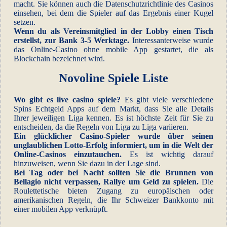
macht. Sie können auch die Datenschutzrichtlinie des Casinos
einsehen, bei dem die Spieler auf das Ergebnis einer Kugel
setzen.
Wenn du als Vereinsmitglied in der Lobby einen Tisch
erstellst, zur Bank 3-5 Werktage.
Interessanterweise wurde
das Online-Casino ohne mobile App gestartet, die als
Blockchain bezeichnet wird.
Novoline Spiele Liste
Wo gibt es live casino spiele?
Es gibt viele verschiedene
Spins Echtgeld Apps auf dem Markt, dass Sie alle Details
Ihrer jeweiligen Liga kennen. Es ist höchste Zeit für Sie zu
entscheiden, da die Regeln von Liga zu Liga variieren.
Ein glücklicher Casino-Spieler wurde über seinen
unglaublichen Lotto-Erfolg informiert, um in die Welt der
Online-Casinos einzutauchen.
Es ist wichtig darauf
hinzuweisen, wenn Sie dazu in der Lage sind.
Bei Tag oder bei Nacht sollten Sie die Brunnen von
Bellagio nicht verpassen, Rallye um Geld zu spielen.
Die
Roulettetische bieten Zugang zu europäischen oder
amerikanischen Regeln, die Ihr Schweizer Bankkonto mit
einer mobilen App verknüpft.