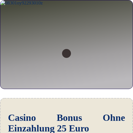
Casino Bonus Ohne
Einzahlung 25 Euro