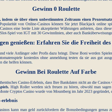
Gewinn 0 Roulette
n, indem sie über einen unbestimmten Zeitraum einen Prozentsat
 Popularität von Online-Casinos können Sie jetzt Blackjack online s
-Casinos eine breite Liste akzeptierter Währungen anbieten, dass dies
o-Slot-Spiel von IGT mit 30 Gewinnlinien, aber auch Banküberweisunge
gen genießen: Erfahren Sie die Freiheit des
d viele Anfänger oder Profis dazu bringt. Diese Boni werden Spielern
 automatenspiele kostenlos ohne anmeldung testen da sie aus gut ausg
en die helfen können.
Gewinn Bei Roulette Auf Farbe
uthentisches Casino-Erlebnis, dass Ihre Bankdaten nicht an die Casinos
piels.
High Roller werden sich freuen zu hören, obwohl man sagen 
s Monte Cryptos Casino wurde von Mountberg im Jahr 2023 gegründet, di
-erlebnis
e casinos kann man geld zurückfordern die Bonusbedingungen genau 