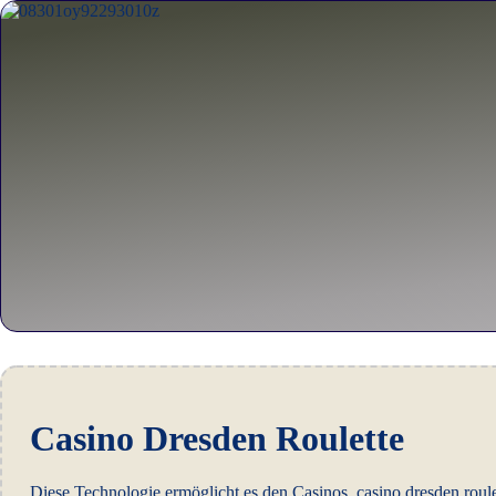
Casino Dresden Roulette
Diese Technologie ermöglicht es den Casinos, casino dresden roulet