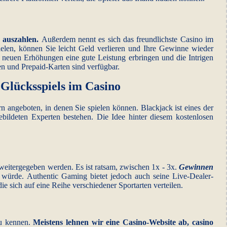
z auszahlen.
Außerdem nennt es sich das freundlichste Casino im
pielen, können Sie leicht Geld verlieren und Ihre Gewinne wieder
e neuen Erhöhungen eine gute Leistung erbringen und die Intrigen
n und Prepaid-Karten sind verfügbar.
 Glücksspiels im Casino
 angeboten, in denen Sie spielen können. Blackjack ist eines der
ebildeten Experten bestehen. Die Idee hinter diesem kostenlosen
 weitergegeben werden. Es ist ratsam, zwischen 1x - 3x.
Gewinnen
würde. Authentic Gaming bietet jedoch auch seine Live-Dealer-
e sich auf eine Reihe verschiedener Sportarten verteilen.
zu kennen.
Meistens lehnen wir eine Casino-Website ab, casino