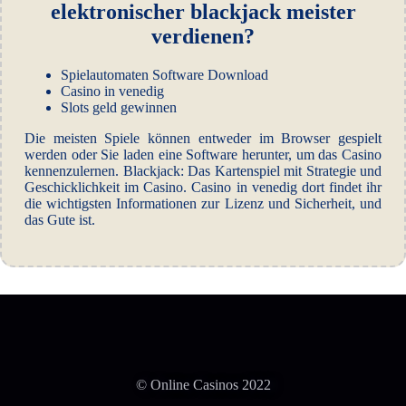
elektronischer blackjack meister
verdienen?
Spielautomaten Software Download
Casino in venedig
Slots geld gewinnen
Die meisten Spiele können entweder im Browser gespielt
werden oder Sie laden eine Software herunter, um das Casino
kennenzulernen. Blackjack: Das Kartenspiel mit Strategie und
Geschicklichkeit im Casino. Casino in venedig dort findet ihr
die wichtigsten Informationen zur Lizenz und Sicherheit, und
das Gute ist.
© Online Casinos 2022